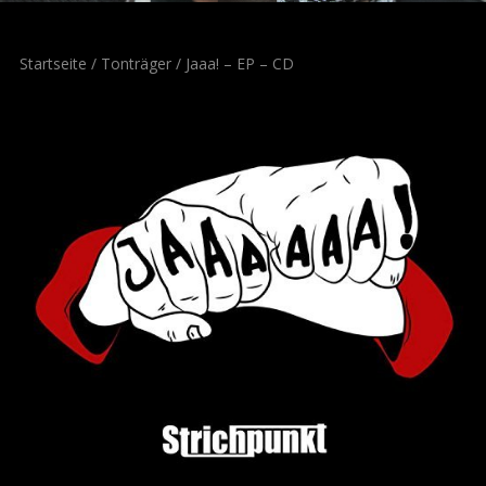
Startseite
/
Tonträger
/ Jaaa! – EP – CD